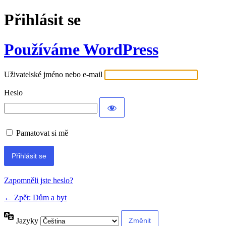
Přihlásit se
Používáme WordPress
Uživatelské jméno nebo e-mail
Heslo
Pamatovat si mě
Alternative:
Zapomněli jste heslo?
← Zpět: Dům a byt
Jazyky