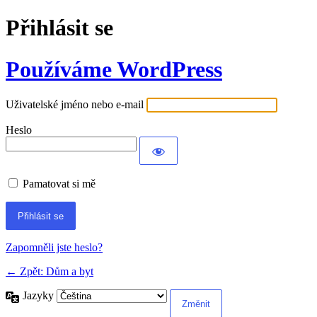
Přihlásit se
Používáme WordPress
Uživatelské jméno nebo e-mail
Heslo
Pamatovat si mě
Alternative:
Zapomněli jste heslo?
← Zpět: Dům a byt
Jazyky