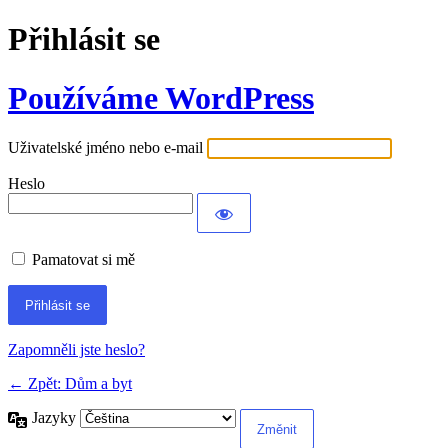
Přihlásit se
Používáme WordPress
Uživatelské jméno nebo e-mail
Heslo
Pamatovat si mě
Alternative:
Zapomněli jste heslo?
← Zpět: Dům a byt
Jazyky