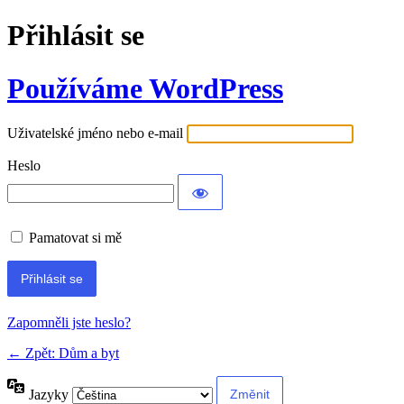
Přihlásit se
Používáme WordPress
Uživatelské jméno nebo e-mail
Heslo
Pamatovat si mě
Alternative:
Zapomněli jste heslo?
← Zpět: Dům a byt
Jazyky