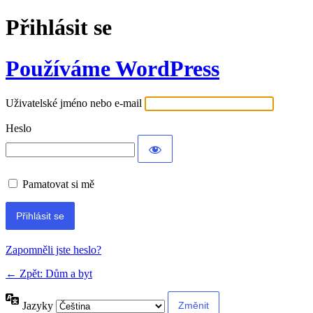
Přihlásit se
Používáme WordPress
Uživatelské jméno nebo e-mail
Heslo
Pamatovat si mě
Alternative:
Zapomněli jste heslo?
← Zpět: Dům a byt
Jazyky