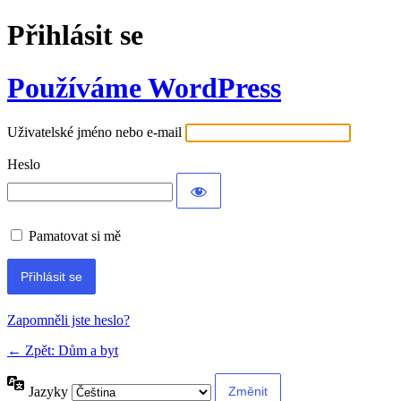
Přihlásit se
Používáme WordPress
Uživatelské jméno nebo e-mail
Heslo
Pamatovat si mě
Alternative:
Zapomněli jste heslo?
← Zpět: Dům a byt
Jazyky