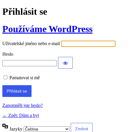
Přihlásit se
Používáme WordPress
Uživatelské jméno nebo e-mail
Heslo
Pamatovat si mě
Alternative:
Zapomněli jste heslo?
← Zpět: Dům a byt
Jazyky