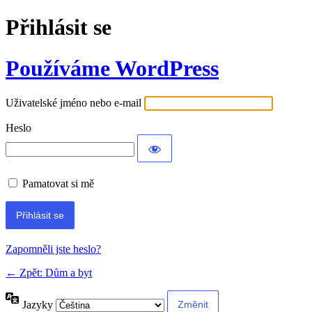
Přihlásit se
Používáme WordPress
Uživatelské jméno nebo e-mail
Heslo
Pamatovat si mě
Alternative:
Zapomněli jste heslo?
← Zpět: Dům a byt
Jazyky