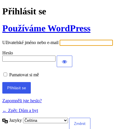
Přihlásit se
Používáme WordPress
Uživatelské jméno nebo e-mail
Heslo
Pamatovat si mě
Alternative:
Zapomněli jste heslo?
← Zpět: Dům a byt
Jazyky