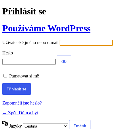
Přihlásit se
Používáme WordPress
Uživatelské jméno nebo e-mail
Heslo
Pamatovat si mě
Alternative:
Zapomněli jste heslo?
← Zpět: Dům a byt
Jazyky