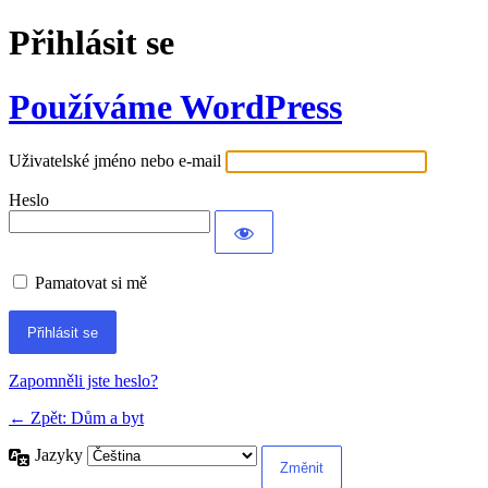
Přihlásit se
Používáme WordPress
Uživatelské jméno nebo e-mail
Heslo
Pamatovat si mě
Alternative:
Zapomněli jste heslo?
← Zpět: Dům a byt
Jazyky