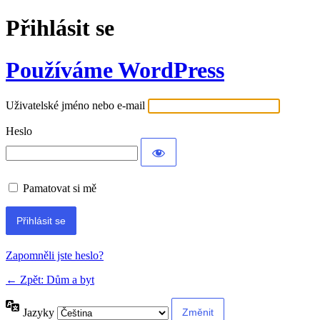
Přihlásit se
Používáme WordPress
Uživatelské jméno nebo e-mail
Heslo
Pamatovat si mě
Alternative:
Zapomněli jste heslo?
← Zpět: Dům a byt
Jazyky