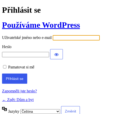
Přihlásit se
Používáme WordPress
Uživatelské jméno nebo e-mail
Heslo
Pamatovat si mě
Alternative:
Zapomněli jste heslo?
← Zpět: Dům a byt
Jazyky