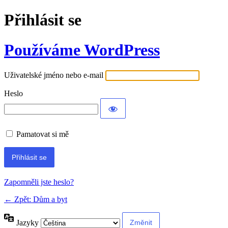
Přihlásit se
Používáme WordPress
Uživatelské jméno nebo e-mail
Heslo
Pamatovat si mě
Alternative:
Zapomněli jste heslo?
← Zpět: Dům a byt
Jazyky