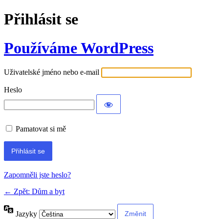
Přihlásit se
Používáme WordPress
Uživatelské jméno nebo e-mail
Heslo
Pamatovat si mě
Alternative:
Zapomněli jste heslo?
← Zpět: Dům a byt
Jazyky