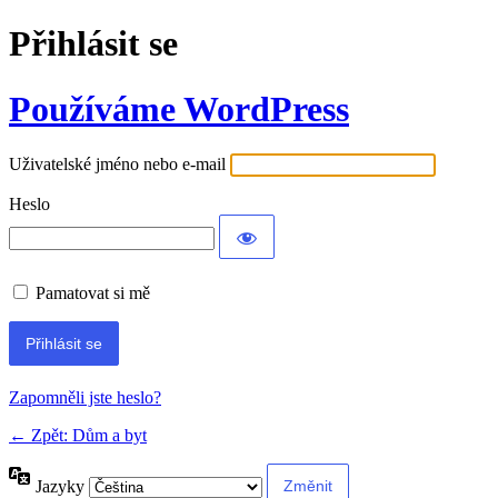
Přihlásit se
Používáme WordPress
Uživatelské jméno nebo e-mail
Heslo
Pamatovat si mě
Alternative:
Zapomněli jste heslo?
← Zpět: Dům a byt
Jazyky