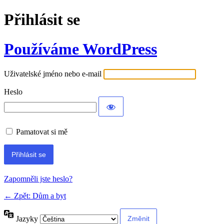
Přihlásit se
Používáme WordPress
Uživatelské jméno nebo e-mail
Heslo
Pamatovat si mě
Alternative:
Zapomněli jste heslo?
← Zpět: Dům a byt
Jazyky