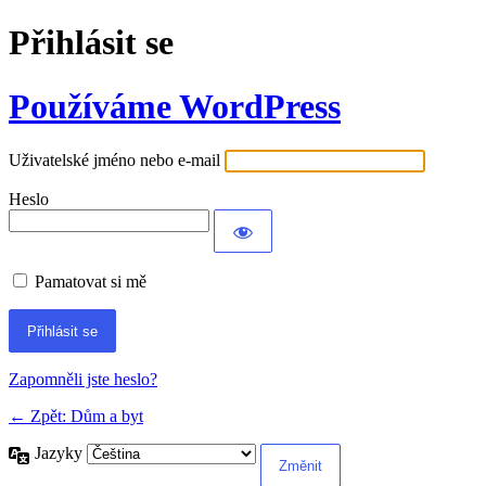
Přihlásit se
Používáme WordPress
Uživatelské jméno nebo e-mail
Heslo
Pamatovat si mě
Alternative:
Zapomněli jste heslo?
← Zpět: Dům a byt
Jazyky