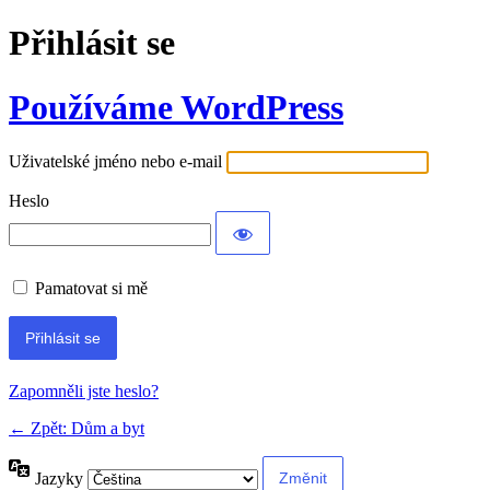
Přihlásit se
Používáme WordPress
Uživatelské jméno nebo e-mail
Heslo
Pamatovat si mě
Alternative:
Zapomněli jste heslo?
← Zpět: Dům a byt
Jazyky