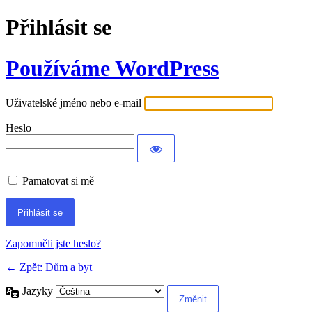
Přihlásit se
Používáme WordPress
Uživatelské jméno nebo e-mail
Heslo
Pamatovat si mě
Alternative:
Zapomněli jste heslo?
← Zpět: Dům a byt
Jazyky