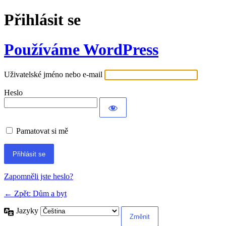
Přihlásit se
Používáme WordPress
Uživatelské jméno nebo e-mail
Heslo
Pamatovat si mě
Alternative:
Zapomněli jste heslo?
← Zpět: Dům a byt
Jazyky