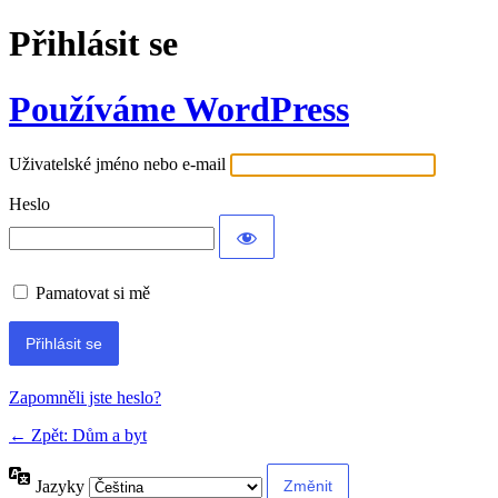
Přihlásit se
Používáme WordPress
Uživatelské jméno nebo e-mail
Heslo
Pamatovat si mě
Alternative:
Zapomněli jste heslo?
← Zpět: Dům a byt
Jazyky