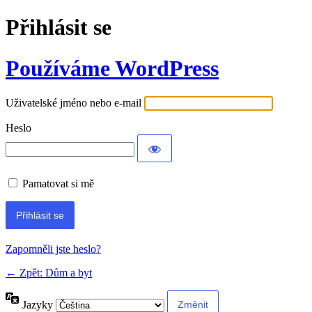
Přihlásit se
Používáme WordPress
Uživatelské jméno nebo e-mail
Heslo
Pamatovat si mě
Alternative:
Zapomněli jste heslo?
← Zpět: Dům a byt
Jazyky