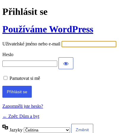
Přihlásit se
Používáme WordPress
Uživatelské jméno nebo e-mail
Heslo
Pamatovat si mě
Alternative:
Zapomněli jste heslo?
← Zpět: Dům a byt
Jazyky