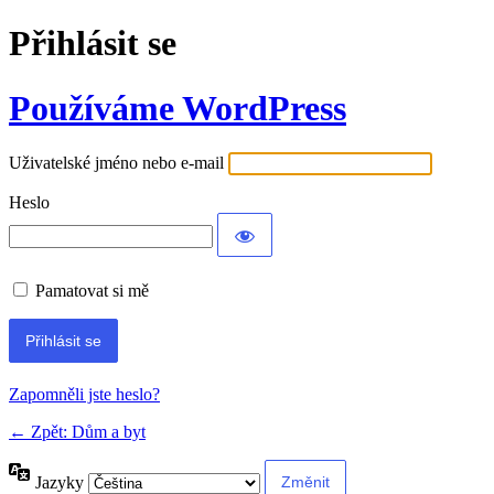
Přihlásit se
Používáme WordPress
Uživatelské jméno nebo e-mail
Heslo
Pamatovat si mě
Alternative:
Zapomněli jste heslo?
← Zpět: Dům a byt
Jazyky