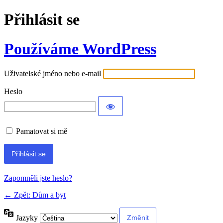
Přihlásit se
Používáme WordPress
Uživatelské jméno nebo e-mail
Heslo
Pamatovat si mě
Alternative:
Zapomněli jste heslo?
← Zpět: Dům a byt
Jazyky