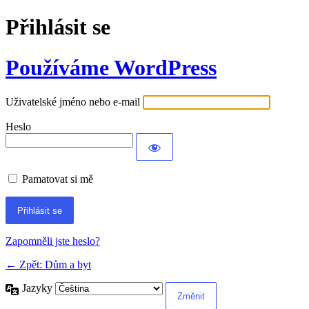
Přihlásit se
Používáme WordPress
Uživatelské jméno nebo e-mail
Heslo
Pamatovat si mě
Alternative:
Zapomněli jste heslo?
← Zpět: Dům a byt
Jazyky