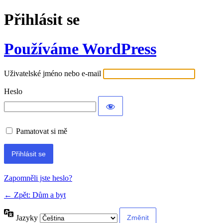
Přihlásit se
Používáme WordPress
Uživatelské jméno nebo e-mail
Heslo
Pamatovat si mě
Alternative:
Zapomněli jste heslo?
← Zpět: Dům a byt
Jazyky