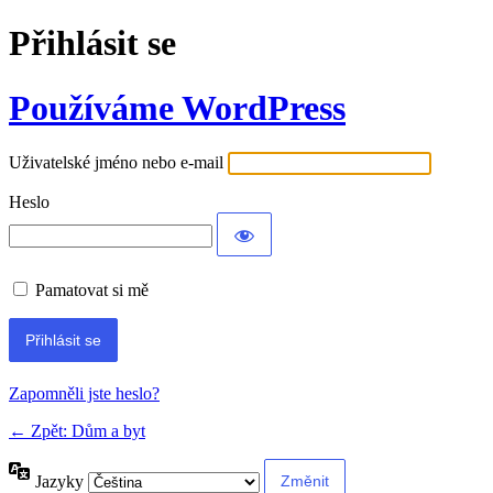
Přihlásit se
Používáme WordPress
Uživatelské jméno nebo e-mail
Heslo
Pamatovat si mě
Alternative:
Zapomněli jste heslo?
← Zpět: Dům a byt
Jazyky