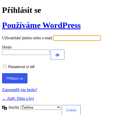
Přihlásit se
Používáme WordPress
Uživatelské jméno nebo e-mail
Heslo
Pamatovat si mě
Alternative:
Zapomněli jste heslo?
← Zpět: Dům a byt
Jazyky