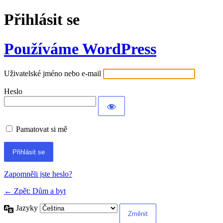
Přihlásit se
Používáme WordPress
Uživatelské jméno nebo e-mail
Heslo
Pamatovat si mě
Alternative:
Zapomněli jste heslo?
← Zpět: Dům a byt
Jazyky