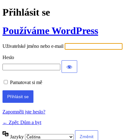
Přihlásit se
Používáme WordPress
Uživatelské jméno nebo e-mail
Heslo
Pamatovat si mě
Alternative:
Zapomněli jste heslo?
← Zpět: Dům a byt
Jazyky