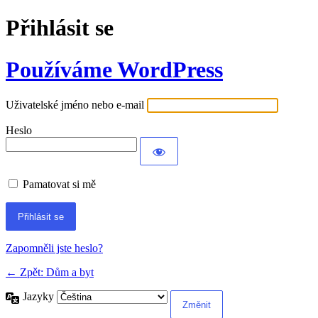
Přihlásit se
Používáme WordPress
Uživatelské jméno nebo e-mail
Heslo
Pamatovat si mě
Alternative:
Zapomněli jste heslo?
← Zpět: Dům a byt
Jazyky