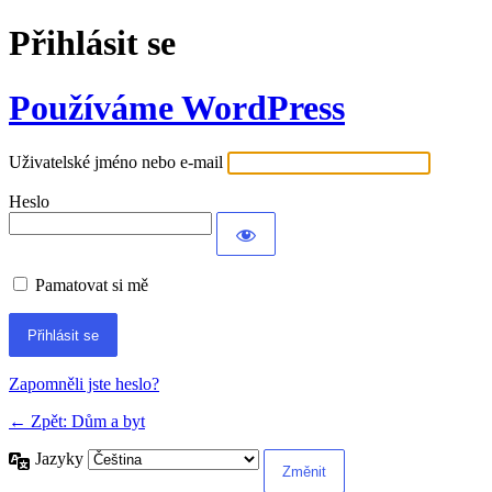
Přihlásit se
Používáme WordPress
Uživatelské jméno nebo e-mail
Heslo
Pamatovat si mě
Alternative:
Zapomněli jste heslo?
← Zpět: Dům a byt
Jazyky