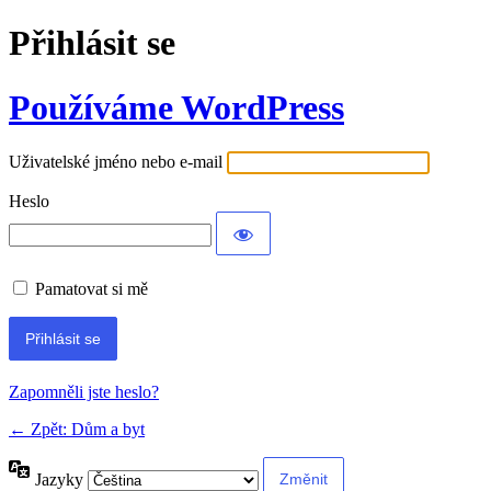
Přihlásit se
Používáme WordPress
Uživatelské jméno nebo e-mail
Heslo
Pamatovat si mě
Alternative:
Zapomněli jste heslo?
← Zpět: Dům a byt
Jazyky