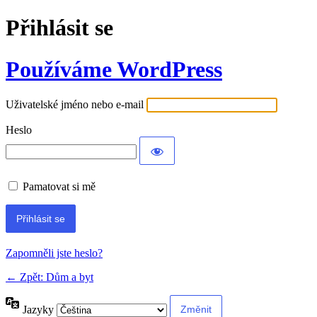
Přihlásit se
Používáme WordPress
Uživatelské jméno nebo e-mail
Heslo
Pamatovat si mě
Alternative:
Zapomněli jste heslo?
← Zpět: Dům a byt
Jazyky