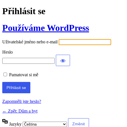
Přihlásit se
Používáme WordPress
Uživatelské jméno nebo e-mail
Heslo
Pamatovat si mě
Alternative:
Zapomněli jste heslo?
← Zpět: Dům a byt
Jazyky