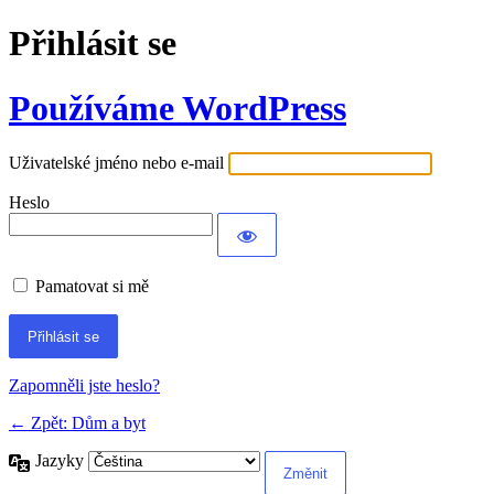
Přihlásit se
Používáme WordPress
Uživatelské jméno nebo e-mail
Heslo
Pamatovat si mě
Alternative:
Zapomněli jste heslo?
← Zpět: Dům a byt
Jazyky