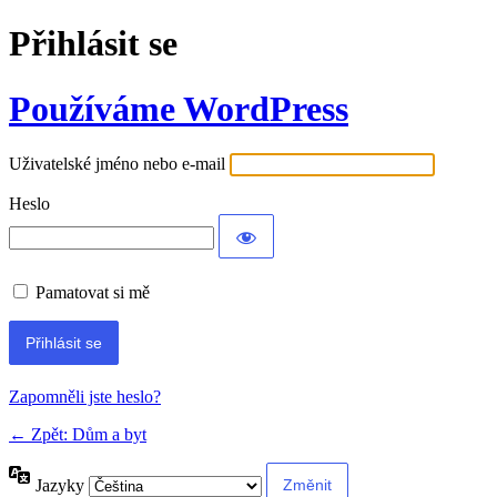
Přihlásit se
Používáme WordPress
Uživatelské jméno nebo e-mail
Heslo
Pamatovat si mě
Alternative:
Zapomněli jste heslo?
← Zpět: Dům a byt
Jazyky