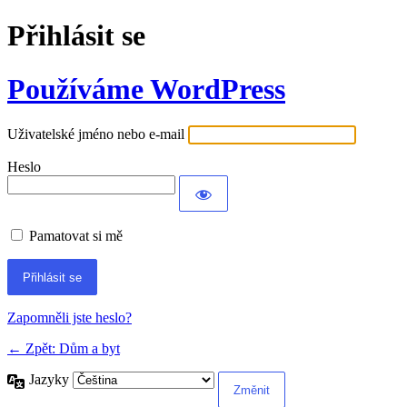
Přihlásit se
Používáme WordPress
Uživatelské jméno nebo e-mail
Heslo
Pamatovat si mě
Alternative:
Zapomněli jste heslo?
← Zpět: Dům a byt
Jazyky