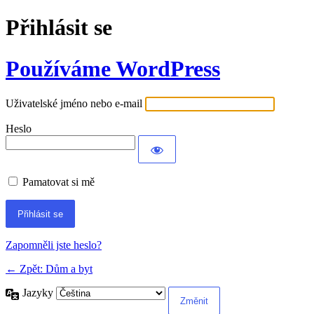
Přihlásit se
Používáme WordPress
Uživatelské jméno nebo e-mail
Heslo
Pamatovat si mě
Alternative:
Zapomněli jste heslo?
← Zpět: Dům a byt
Jazyky