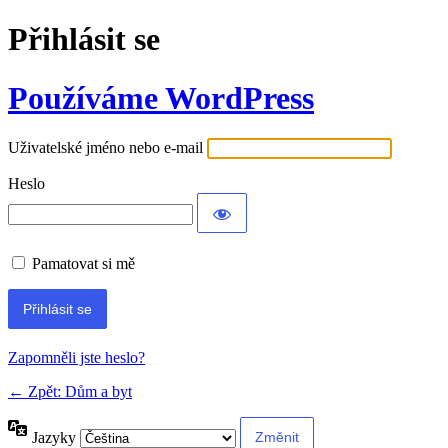
Přihlásit se
Používáme WordPress
Uživatelské jméno nebo e-mail
Heslo
Pamatovat si mě
Alternative:
Zapomněli jste heslo?
← Zpět: Dům a byt
Jazyky