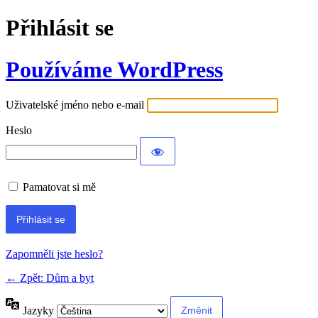
Přihlásit se
Používáme WordPress
Uživatelské jméno nebo e-mail
Heslo
Pamatovat si mě
Alternative:
Zapomněli jste heslo?
← Zpět: Dům a byt
Jazyky