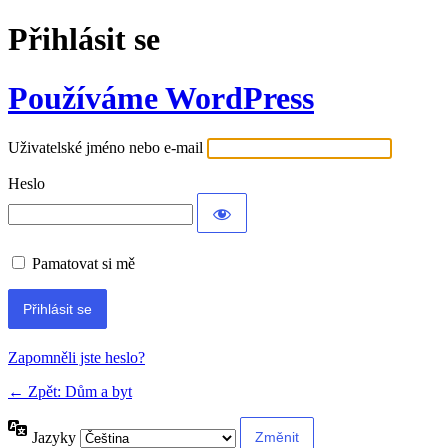
Přihlásit se
Používáme WordPress
Uživatelské jméno nebo e-mail
Heslo
Pamatovat si mě
Alternative:
Zapomněli jste heslo?
← Zpět: Dům a byt
Jazyky