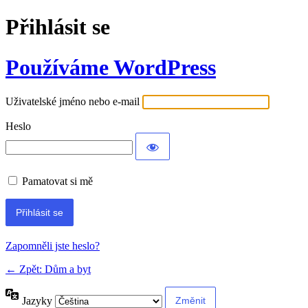
Přihlásit se
Používáme WordPress
Uživatelské jméno nebo e-mail
Heslo
Pamatovat si mě
Alternative:
Zapomněli jste heslo?
← Zpět: Dům a byt
Jazyky