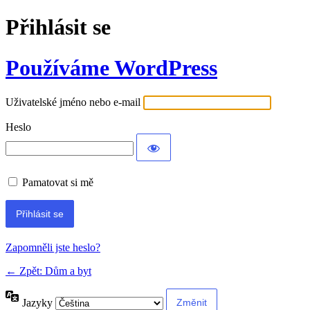
Přihlásit se
Používáme WordPress
Uživatelské jméno nebo e-mail
Heslo
Pamatovat si mě
Alternative:
Zapomněli jste heslo?
← Zpět: Dům a byt
Jazyky