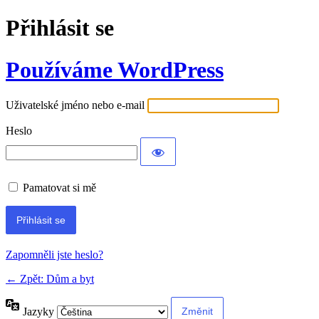
Přihlásit se
Používáme WordPress
Uživatelské jméno nebo e-mail
Heslo
Pamatovat si mě
Alternative:
Zapomněli jste heslo?
← Zpět: Dům a byt
Jazyky