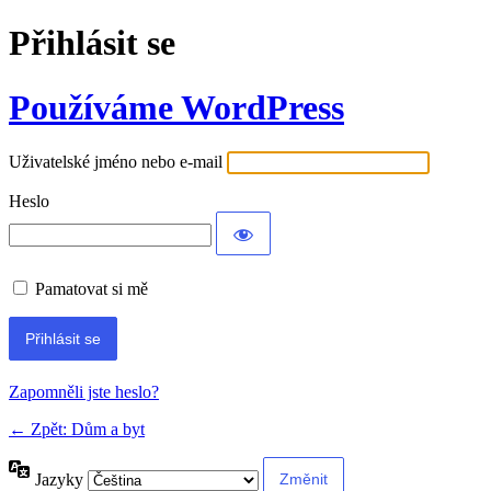
Přihlásit se
Používáme WordPress
Uživatelské jméno nebo e-mail
Heslo
Pamatovat si mě
Alternative:
Zapomněli jste heslo?
← Zpět: Dům a byt
Jazyky