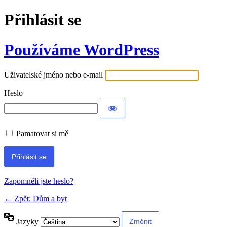
Přihlásit se
Používáme WordPress
Uživatelské jméno nebo e-mail
Heslo
Pamatovat si mě
Alternative:
Zapomněli jste heslo?
← Zpět: Dům a byt
Jazyky