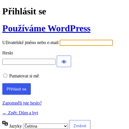
Přihlásit se
Používáme WordPress
Uživatelské jméno nebo e-mail
Heslo
Pamatovat si mě
Alternative:
Zapomněli jste heslo?
← Zpět: Dům a byt
Jazyky